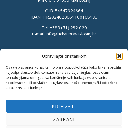
Priko 64, 51550 Mali Lošinj
OIB: 54547924664
IBAN: HR2024020061100108193
Tel: +385 (51) 232 020
E-mail:
info@luckauprava-losinj.hr
Upravljajte pristankom
Ova web stranica koristi tehnologije poput kolačića kako bi vam pružila
najbolje iskustvo dok koristite njene sadržaje. Suglasnost s ovim
tehnologijama omogućava korištenje svih funkcija web stranice, a
neprihvaćanje ili povlačenje suglasnosti može onemogućiti određene
karakteristike i funkcije.
PRIHVATI
Pravila o privatnosti
Pravila kolačića
Pristup informacijama
ZABRANI
Izjava o pristupačnosti