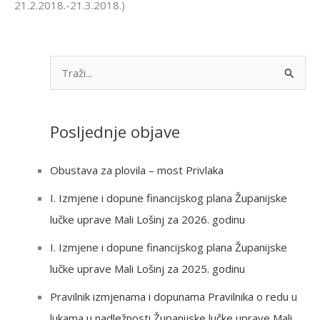
21.2.2018.-21.3.2018.)
S
e
a
Posljednje objave
r
c
Obustava za plovila – most Privlaka
h
I. Izmjene i dopune financijskog plana Županijske
f
lučke uprave Mali Lošinj za 2026. godinu
o
r
I. Izmjene i dopune financijskog plana Županijske
:
lučke uprave Mali Lošinj za 2025. godinu
Pravilnik izmjenama i dopunama Pravilnika o redu u
lukama u nadležnosti Županijske lučke uprave Mali