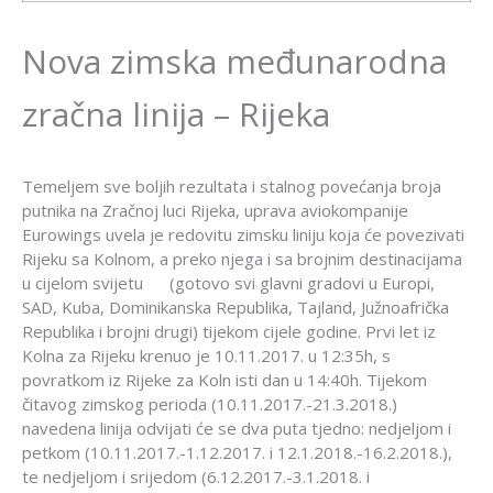
Nova zimska međunarodna
zračna linija – Rijeka
Temeljem sve boljih rezultata i stalnog povećanja broja
putnika na Zračnoj luci Rijeka, uprava aviokompanije
Eurowings uvela je redovitu zimsku liniju koja će povezivati
Rijeku sa Kolnom, a preko njega i sa brojnim destinacijama
u cijelom svijetu (gotovo svi glavni gradovi u Europi,
SAD, Kuba, Dominikanska Republika, Tajland, Južnoafrička
Republika i brojni drugi) tijekom cijele godine. Prvi let iz
Kolna za Rijeku krenuo je 10.11.2017. u 12:35h, s
povratkom iz Rijeke za Koln isti dan u 14:40h. Tijekom
čitavog zimskog perioda (10.11.2017.-21.3.2018.)
navedena linija odvijati će se dva puta tjedno: nedjeljom i
petkom (10.11.2017.-1.12.2017. i 12.1.2018.-16.2.2018.),
te nedjeljom i srijedom (6.12.2017.-3.1.2018. i