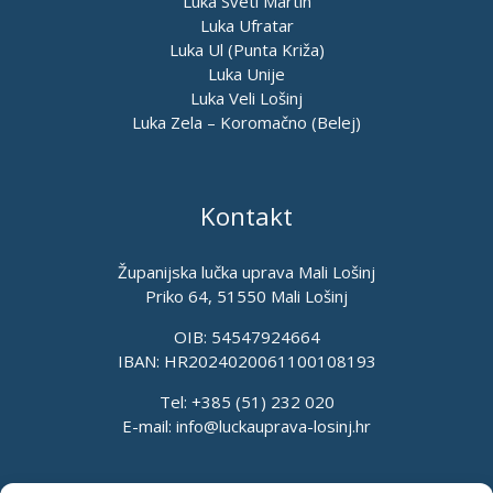
Luka Sveti Martin
Luka Ufratar
Luka Ul (Punta Križa)
Luka Unije
Luka Veli Lošinj
Luka Zela – Koromačno (Belej)
Kontakt
Županijska lučka uprava Mali Lošinj
Priko 64, 51550 Mali Lošinj
OIB: 54547924664
IBAN: HR2024020061100108193
Tel: +385 (51) 232 020
E-mail:
info@luckauprava-losinj.hr