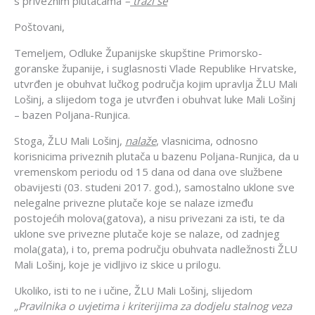
s priveznim plutačama
–
traži se
Poštovani,
Temeljem, Odluke Županijske skupštine Primorsko-
goranske županije, i suglasnosti Vlade Republike Hrvatske,
utvrđen je obuhvat lučkog područja kojim upravlja ŽLU Mali
Lošinj, a slijedom toga je utvrđen i obuhvat luke Mali Lošinj
– bazen Poljana-Runjica.
Stoga, ŽLU Mali Lošinj,
nalaže
, vlasnicima, odnosno
korisnicima priveznih plutača u bazenu Poljana-Runjica, da u
vremenskom periodu od 15 dana od dana ove službene
obavijesti (03. studeni 2017. god.), samostalno uklone sve
nelegalne privezne plutače koje se nalaze između
postojećih molova(gatova), a nisu privezani za isti, te da
uklone sve privezne plutače koje se nalaze, od zadnjeg
mola(gata), i to, prema području obuhvata nadležnosti ŽLU
Mali Lošinj, koje je vidljivo iz skice u prilogu.
Ukoliko, isti to ne i učine, ŽLU Mali Lošinj, slijedom
„Pravilnika o uvjetima i kriterijima za dodjelu stalnog veza