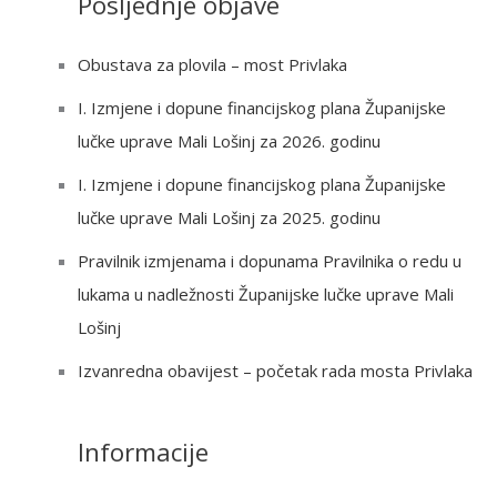
Posljednje objave
r
c
Obustava za plovila – most Privlaka
h
I. Izmjene i dopune financijskog plana Županijske
f
lučke uprave Mali Lošinj za 2026. godinu
o
r
I. Izmjene i dopune financijskog plana Županijske
:
lučke uprave Mali Lošinj za 2025. godinu
Pravilnik izmjenama i dopunama Pravilnika o redu u
lukama u nadležnosti Županijske lučke uprave Mali
Lošinj
Izvanredna obavijest – početak rada mosta Privlaka
Informacije