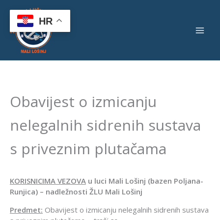
Skip
to
HR
content
Obavijest o izmicanju
nelegalnih sidrenih sustava
s priveznim plutačama
KORISNICIMA VEZOVA
u luci Mali Lošinj (bazen Poljana-
Runjica) – nadležnosti ŽLU Mali Lošinj
Predmet:
Obavijest o izmicanju nelegalnih sidrenih sustava