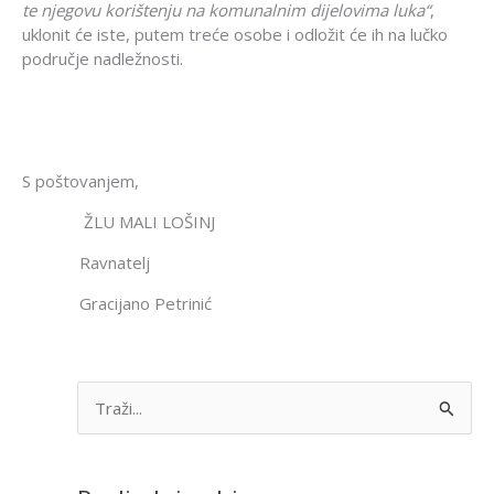
te njegovu korištenju na komunalnim dijelovima luka“
,
uklonit će iste, putem treće osobe i odložit će ih na lučko
područje nadležnosti.
S poštovanjem,
ŽLU MALI LOŠINJ
Ravnatelj
Gracijano Petrinić
S
e
a