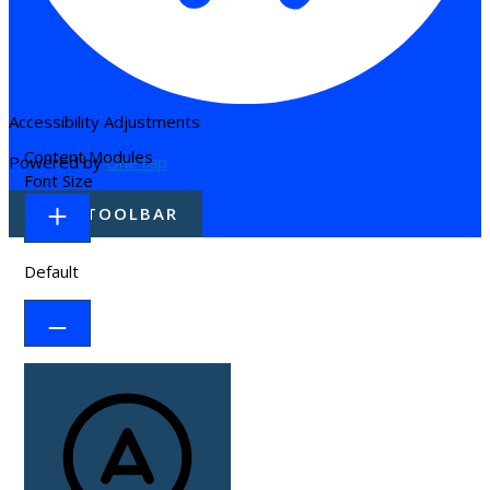
Accessibility Adjustments
Content Modules
Powered by
OneTap
Font Size
HIDE TOOLBAR
Default