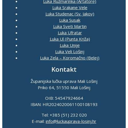
Luka Ružmarinka (Artatore)
Luka Srakane Vele
Luka Studenac (Sv. Jakov)
Luka Susak
Luka Sveti Martin
Luka Ufratar
Luka Ul (Punta Križa)
Luka Unije
Luka Veli Lošinj
Luka Zela – Koromačno (Belej)
Kontakt
Županijska lučka uprava Mali Lošinj
Priko 64, 51550 Mali Lošinj
OIB: 54547924664
IBAN: HR2024020061100108193
Tel: +385 (51) 232 020
E-mail:
info@luckauprava-losinj.hr