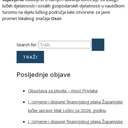
lučkih djelatnosti i ostalih gospodarskih djelatnosti u nautičkom
turizmu na dijelu lučkog područja luke otvorene za javni
promet lokalnog značaja
Osor.
Search for:
Posljednje objave
Obustava za plovila – most Privlaka
I. Izmjene i dopune financijskog plana Županijske
lučke uprave Mali Lošinj za 2026. godinu
I. Izmjene i dopune financijskog plana Županijske