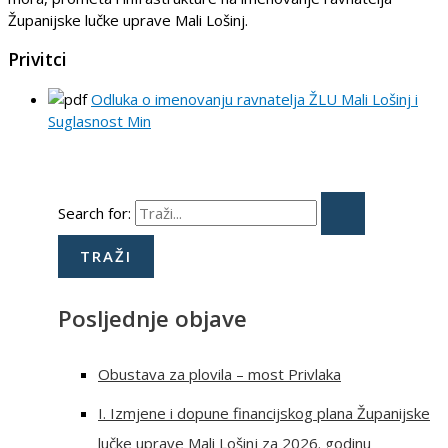
Županijske lučke uprave Mali Lošinj.
Privitci
Odluka o imenovanju ravnatelja ŽLU Mali Lošinj i
Suglasnost Min
Search for:
Posljednje objave
Obustava za plovila – most Privlaka
I. Izmjene i dopune financijskog plana Županijske
lučke uprave Mali Lošinj za 2026. godinu