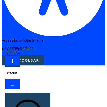
Accessibility Adjustments
Content Modules
Powered by
OneTap
Font Size
HIDE TOOLBAR
Default