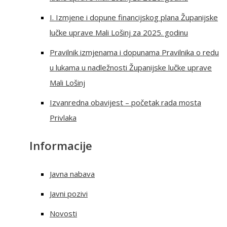
I. Izmjene i dopune financijskog plana Županijske
lučke uprave Mali Lošinj za 2025. godinu
Pravilnik izmjenama i dopunama Pravilnika o redu
u lukama u nadležnosti Županijske lučke uprave
Mali Lošinj
Izvanredna obavijest – početak rada mosta
Privlaka
Informacije
Javna nabava
Javni pozivi
Novosti