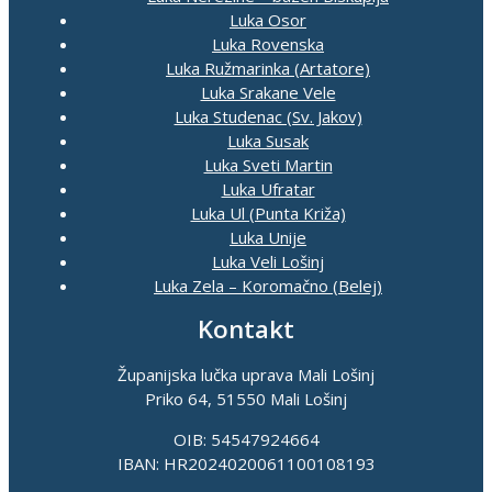
Luka Osor
Luka Rovenska
Luka Ružmarinka (Artatore)
Luka Srakane Vele
Luka Studenac (Sv. Jakov)
Luka Susak
Luka Sveti Martin
Luka Ufratar
Luka Ul (Punta Križa)
Luka Unije
Luka Veli Lošinj
Luka Zela – Koromačno (Belej)
Kontakt
Županijska lučka uprava Mali Lošinj
Priko 64, 51550 Mali Lošinj
OIB: 54547924664
IBAN: HR2024020061100108193