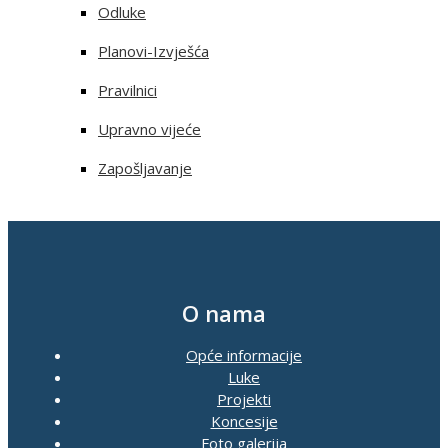
Odluke
Planovi-Izvješća
Pravilnici
Upravno vijeće
Zapošljavanje
O nama
Opće informacije
Luke
Projekti
Koncesije
Foto galerija