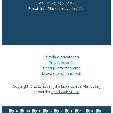
Tel: +385 (51) 232 020
E-mail:
info@luckauprava-losinj.hr
Pravila o privatnosti
Pravila kolačića
Pristup informacijama
Izjava o pristupačnosti
Copyright © 2026 Županijska lučka uprava Mali Lošinj
| Podrška
Uphill Web Studio