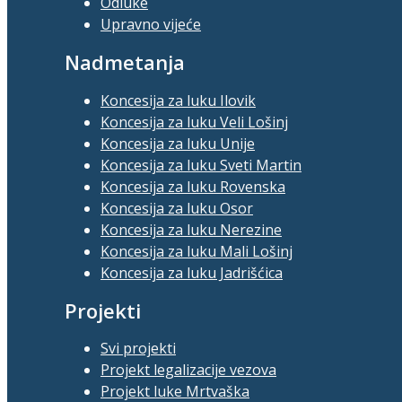
Odluke
Upravno vijeće
Nadmetanja
Koncesija za luku Ilovik
Koncesija za luku Veli Lošinj
Koncesija za luku Unije
Koncesija za luku Sveti Martin
Koncesija za luku Rovenska
Koncesija za luku Osor
Koncesija za luku Nerezine
Koncesija za luku Mali Lošinj
Koncesija za luku Jadrišćica
Projekti
Svi projekti
Projekt legalizacije vezova
Projekt luke Mrtvaška