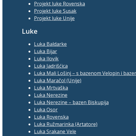
Projekt luke Rovenska
Projekt luke Susak
Projekt luke Unije
Luke
Luka Baldarke
Luka Bijar
Luka Ilovik
Luka Jadrišćica
Luka Mali Lošinj – s bazenom Velopin i baze
Luka Maračol (Unije)
Luka Mrtvaška
Luka Nerezine
Luka Nerezine – bazen Biskupija
Luka Osor
Luka Rovenska
Luka Ružmarinka (Artatore)
Luka Srakane Vele