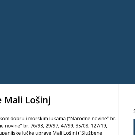
 Mali Lošinj
skom dobru i morskim lukama (”Narodne novine” br.
 novine” br. 76/93, 29/97, 47/99, 35/08, 127/19,
Županijske lučke uprave Mali Lošinj (”Službene