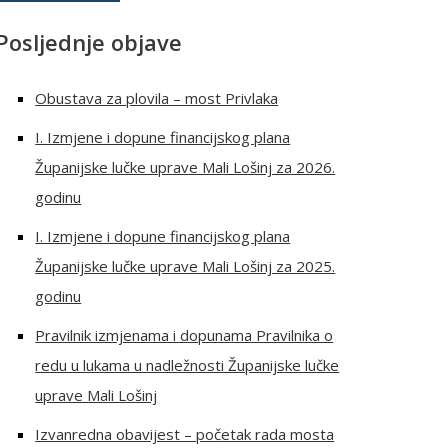
Posljednje objave
Obustava za plovila – most Privlaka
I. Izmjene i dopune financijskog plana
Županijske lučke uprave Mali Lošinj za 2026.
godinu
I. Izmjene i dopune financijskog plana
Županijske lučke uprave Mali Lošinj za 2025.
godinu
Pravilnik izmjenama i dopunama Pravilnika o
redu u lukama u nadležnosti Županijske lučke
uprave Mali Lošinj
Izvanredna obavijest – početak rada mosta