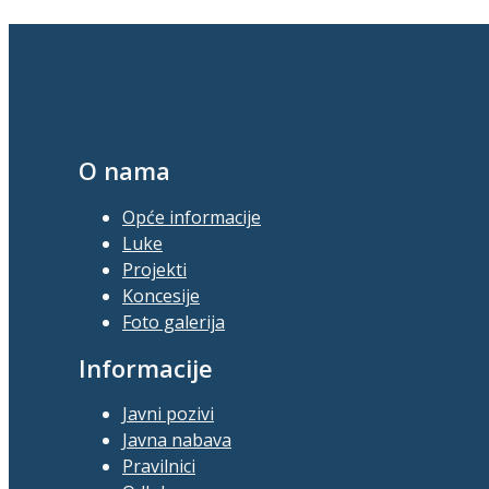
O nama
Opće informacije
Luke
Projekti
Koncesije
Foto galerija
Informacije
Javni pozivi
Javna nabava
Pravilnici