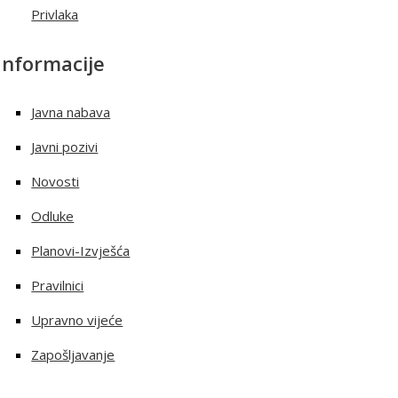
Privlaka
Informacije
Javna nabava
Javni pozivi
Novosti
Odluke
Planovi-Izvješća
Pravilnici
Upravno vijeće
Zapošljavanje