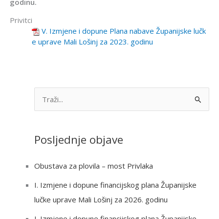
godinu.
Privitci
V. Izmjene i dopune Plana nabave Županijske lučk
e uprave Mali Lošinj za 2023. godinu
S
e
a
Posljednje objave
r
c
Obustava za plovila – most Privlaka
h
I. Izmjene i dopune financijskog plana Županijske
f
lučke uprave Mali Lošinj za 2026. godinu
o
r
I. Izmjene i dopune financijskog plana Županijske