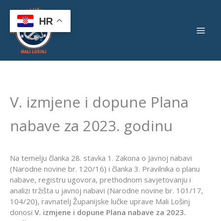
Skip
to
HR
content
V. izmjene i dopune Plana
nabave za 2023. godinu
Na temelju članka 28. stavka 1. Zakona o Javnoj nabavi
(Narodne novine br. 120/16) i članka 3. Pravilnika o planu
nabave, registru ugovora, prethodnom savjetovanju i
analizi tržišta u javnoj nabavi (Narodne novine br. 101/17,
104/20), ravnatelj Županijske lučke uprave Mali Lošinj
donosi
V. izmjene i dopune Plana nabave za 2023.