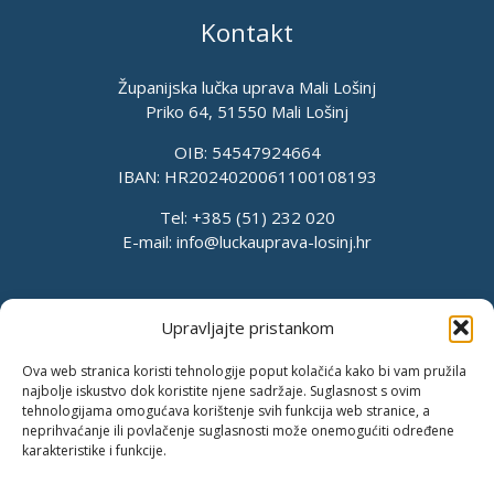
Kontakt
Županijska lučka uprava Mali Lošinj
Priko 64, 51550 Mali Lošinj
OIB: 54547924664
IBAN: HR2024020061100108193
Tel: +385 (51) 232 020
E-mail:
info@luckauprava-losinj.hr
Upravljajte pristankom
Ova web stranica koristi tehnologije poput kolačića kako bi vam pružila
najbolje iskustvo dok koristite njene sadržaje. Suglasnost s ovim
tehnologijama omogućava korištenje svih funkcija web stranice, a
neprihvaćanje ili povlačenje suglasnosti može onemogućiti određene
karakteristike i funkcije.